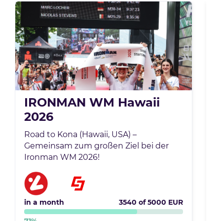
IRONMAN WM Hawaii
2026
Road to Kona (Hawaii, USA) –
U
Gemeinsam zum großen Ziel bei der
m
Ironman WM 2026!
z
in a month
3540
of
5000
EUR
i
71
%
4