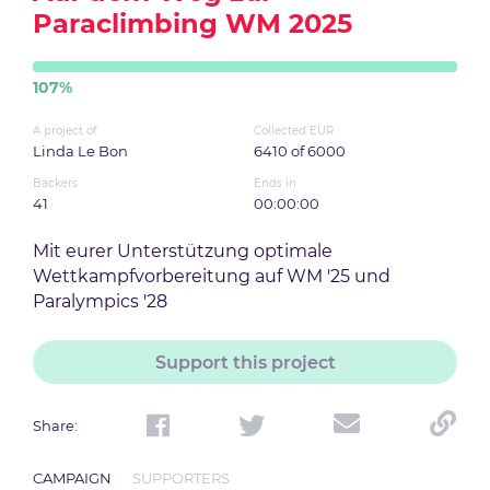
Paraclimbing WM 2025
107
%
A project of
Collected EUR
Linda Le Bon
6410
of
6000
Backers
Ends in
41
00:00:00
Mit eurer Unterstützung optimale
Wettkampfvorbereitung auf WM '25 und
Paralympics '28
Support this project
Share
:
CAMPAIGN
SUPPORTERS