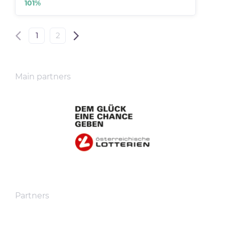
101
%
1
2
Main partners
Partners