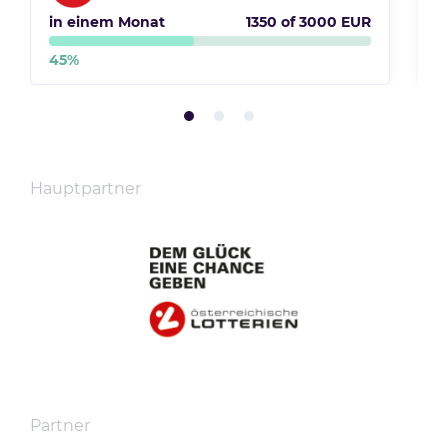
in einem Monat
1350
of
3000
EUR
i
45
%
1
Hauptpartner
Partner