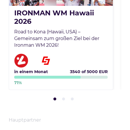
IRONMAN WM Hawaii
2026
Road to Kona (Hawaii, USA) –
U
Gemeinsam zum großen Ziel bei der
m
Ironman WM 2026!
z
in einem Monat
3540
of
5000
EUR
i
71
%
4
Hauptpartner