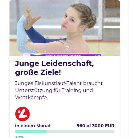
Junge Leidenschaft,
große Ziele!
Junges Eiskunstlauf-Talent braucht
U
Unterstützung für Training und
m
Wettkämpfe.
z
in einem Monat
960
of
3000
EUR
i
32
%
4