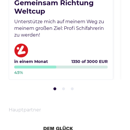
Gemeinsam Richtung
Weltcup
Unterstütze mich auf meinem Weg zu
U
meinem großen Ziel: Profi Schifahrerin
b
zu werden!
N
in einem Monat
1350
of
3000
EUR
i
45
%
1
Hauptpartner